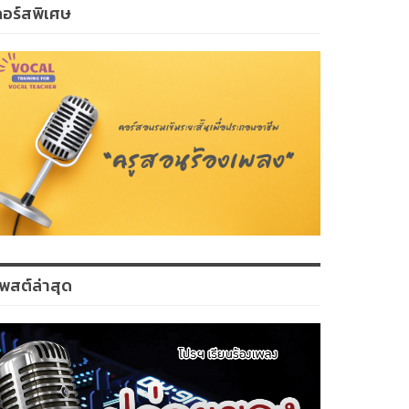
คอร์สพิเศษ
พสต์ล่าสุด