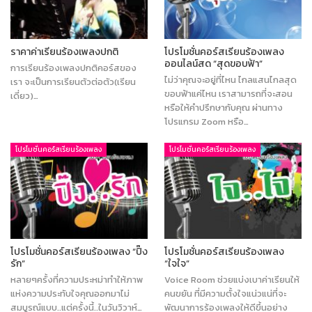
ราคาค่าเรียนร้องเพลงปกติ
โปรโมชั่นคอร์สเรียนร้องเพลง
ออนไลน์สด “สุดขอบฟ้า”
การเรียนร้องเพลงปกติคอร์สของ
ไม่ว่าคุณจะอยู่ที่ไหน ไกลแสนไกลสุด
เรา จะเป็นการเรียนตัวต่อตัว(เรียน
ขอบฟ้าแค่ไหน เราสามารถที่จะสอน
เดี่ยว)…
หรือให้คำปรึกษากับคุณ ผ่านทาง
โปรแกรม Zoom หรือ…
โปรโมชั่นคอร์สเรียนร้องเพลง
โปรโมชั่นคอร์สเรียนร้องเพลง
โปรโมชั่นคอร์สเรียนร้องเพลง “ปิ๊ง
โปรโมชั่นคอร์สเรียนร้องเพลง
รัก”
“ใจใจ”
หลายๆครั้งที่ความประหม่าทำให้ภาพ
Voice Room ช่วยแบ่งเบาค่าเรียนให้
แห่งความประทับใจคุณออกมาไม่
คนขยัน ที่มีความตั้งใจแน่วแน่ที่จะ
สมบูรณ์แบบ..แต่ครั้งนี้..ในวันวิวาห์…
พัฒนาการร้องเพลงให้ดีขึ้นอย่าง