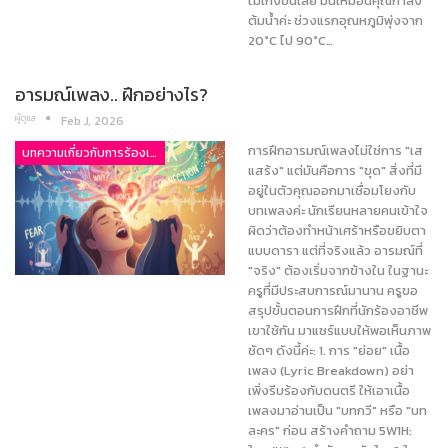
ไม่เก่งขึ้นเลย มันเหมือนคุณกำลัง
ต้มน้ำค่ะ ช่วงแรกอุณหภูมิพุ่งจาก
20°C ไป 90°C…
อารมณ์เพลง.. ฝึกอย่างไร?
ผู้ดูแล
Feb J, 2026
การฝึกอารมณ์เพลงไม่ใช่การ "เส
บทความเกี่ยวกับการร้องเพลง
แสร้ง" แต่มันคือการ "ขุด" สิ่งที่มี
อยู่ในตัวคุณออกมาเชื่อมโยงกับ
บทเพลงค่ะ นักเรียนหลายคนเข้าใจ
ผิดว่าต้องทำหน้าเศร้าหรือขยิบตา
แบบดารา แต่ที่จริงแล้ว อารมณ์ที่
"จริง" ต้องเริ่มจากข้างใน ในฐานะ
ครูที่มีประสบการณ์มานาน ครูขอ
สรุปขั้นตอนการฝึกที่นักร้องอาชีพ
เขาใช้กัน มาแชร์แบบให้พอเห็นภาพ
ชัดๆ ดังนี้ค่ะ: 1. การ "ย่อย" เนื้อ
เพลง (Lyric Breakdown) อย่า
เพิ่งรีบร้องกับดนตรี ให้เอาเนื้อ
เพลงมาอ่านเป็น "บทกวี" หรือ "บท
ละคร" ก่อน สร้างคำถาม 5W1H: