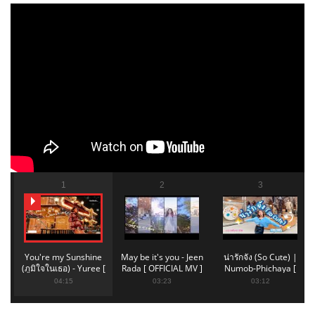
1
2
3
You're my Sunshine
May be it's you - Jeen
น่ารักจัง (So Cute) |
(ภูมิใจในเธอ) - Yuree [
Rada [ OFFICIAL MV ]
Numob-Phichaya [
OFFICIAL LYRIC VIDEO ]
OFFICIAL MV ]
04:15
03:23
03:12