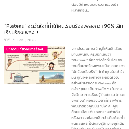
ต้องมีกำหนดระยะเวลาของเป้า
หมายก่อน…
“Plateau” จุดวัดใจที่ทำให้คนเรียนร้องเพลงกว่า 90% เลิก
เรียนร้องเพลง..!
ผู้ดูแล
Feb J, 2026
จากประสบการณ์ครูที่เห็นนักเรียน
บทความเกี่ยวกับการร้องเพลง
มานับพันคน ครูบอกเลยว่า
"Plateau" คือจุดวัดใจที่แบ่งแยก
"คนที่อยากร้องเพลงเป็น" ออกจาก
"นักร้องตัวจริง" ค่ะ ถ้าคุณไม่เข้าใจ
มัน คุณจะหลงทางและถอดใจไป
อย่างน่าเสียดาย Plateau คือ
อะไร? (แบบเห็นภาพชัด ๆ) ในทาง
จิตวิทยาการเรียนรู้ Plateau (ภาวะ
ชะงักงัน) คือช่วงเวลาที่กราฟการ
พัฒนาของคุณมัน "นิ่ง" ค่ะ คุณ
ซ้อมเหมือนเดิม ออกแรงเท่าเดิม
หรืออาจจะซ้อมหนักกว่าเดิมด้วยซ้ำ
แต่ผลลัพธ์ที่ได้กลับรู้สึกว่าอยู่ที่เดิม