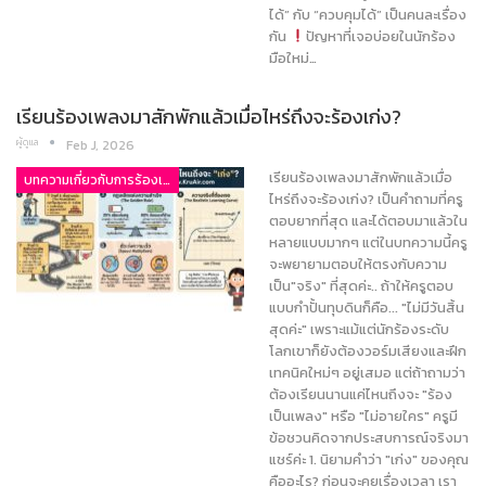
ได้” กับ “ควบคุมได้” เป็นคนละเรื่อง
กัน
ปัญหาที่เจอบ่อยในนักร้อง
มือใหม่…
เรียนร้องเพลงมาสักพักแล้วเมื่อไหร่ถึงจะร้องเก่ง?
ผู้ดูแล
Feb J, 2026
เรียนร้องเพลงมาสักพักแล้วเมื่อ
บทความเกี่ยวกับการร้องเพลง
ไหร่ถึงจะร้องเก่ง? เป็นคำถามที่ครู
ตอบยากที่สุด และได้ตอบมาแล้วใน
หลายแบบมากๆ แต่ในบทความนี้ครู
จะพยายามตอบให้ตรงกับความ
เป็น"จริง" ที่สุดค่ะ.. ถ้าให้ครูตอบ
แบบกำปั้นทุบดินก็คือ... "ไม่มีวันสิ้น
สุดค่ะ" เพราะแม้แต่นักร้องระดับ
โลกเขาก็ยังต้องวอร์มเสียงและฝึก
เทคนิคใหม่ๆ อยู่เสมอ แต่ถ้าถามว่า
ต้องเรียนนานแค่ไหนถึงจะ "ร้อง
เป็นเพลง" หรือ "ไม่อายใคร" ครูมี
ข้อชวนคิดจากประสบการณ์จริงมา
แชร์ค่ะ 1. นิยามคำว่า "เก่ง" ของคุณ
คืออะไร? ก่อนจะคุยเรื่องเวลา เรา