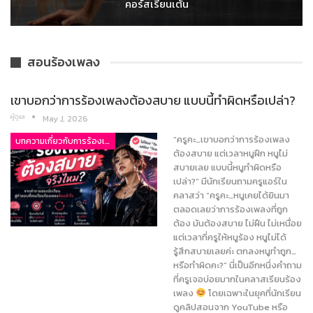
คอร์สเรียนเต้น
สอนร้องเพลง
เขาบอกว่าการร้องเพลงต้องสบาย แบบนี้ทำผิดหรือเปล่า?
ผู้ดูแล
May J, 2026
“ครูคะ…เขาบอกว่าการร้องเพลง
บทความเกี่ยวกับการร้องเพลง
ต้องสบาย แต่เวลาหนูฝึก หนูไม่
สบายเลย แบบนี้หนูทำผิดหรือ
เปล่า?” มีนักเรียนถามครูแอร์ใน
คลาสว่า “ครูคะ…หนูเคยได้ยินมา
ตลอดเลยว่าการร้องเพลงที่ถูก
ต้อง มันต้องสบาย ไม่ฝืน ไม่เหนื่อย
แต่เวลาที่ครูให้หนูร้อง หนูไม่ได้
รู้สึกสบายเลยค่ะ ตกลงหนูทำถูก…
หรือทำผิดคะ?” นี่เป็นอีกหนึ่งคำถาม
ที่ครูเจอบ่อยมากในคลาสเรียนร้อง
เพลง
โดยเฉพาะในยุคที่นักเรียน
ดูคลิปสอนจาก YouTube หรือ