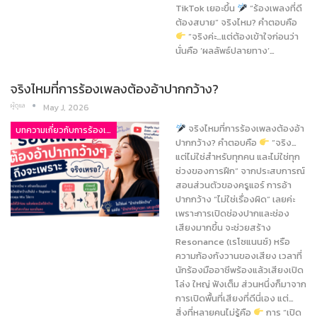
TikTok เยอะขึ้น
“ร้องเพลงที่ดี
ต้องสบาย” จริงไหม? คำตอบคือ
“จริงค่ะ…แต่ต้องเข้าใจก่อนว่า
นั่นคือ ‘ผลลัพธ์ปลายทาง’…
จริงไหมที่การร้องเพลงต้องอ้าปากกว้าง?
ผู้ดูแล
May J, 2026
จริงไหมที่การร้องเพลงต้องอ้า
บทความเกี่ยวกับการร้องเพลง
ปากกว้าง? คำตอบคือ
“จริง…
แต่ไม่ใช่สำหรับทุกคน และไม่ใช่ทุก
ช่วงของการฝึก” จากประสบการณ์
สอนส่วนตัวของครูแอร์ การอ้า
ปากกว้าง “ไม่ใช่เรื่องผิด” เลยค่ะ
เพราะการเปิดช่องปากและช่อง
เสียงมากขึ้น จะช่วยสร้าง
Resonance (เรโซแนนซ์) หรือ
ความก้องกังวานของเสียง เวลาที่
นักร้องมืออาชีพร้องแล้วเสียงเปิด
โล่ง ใหญ่ ฟังเต็ม ส่วนหนึ่งก็มาจาก
การเปิดพื้นที่เสียงที่ดีนี่เอง แต่…
สิ่งที่หลายคนไม่รู้คือ
การ “เปิด