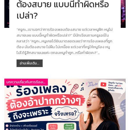
ต้องสบาย แบบนี้ทำผิดหรือ
เปล่า?
“ครูคะ…เขาบอกว่าการร้องเพลงต้องสบาย แต่เวลาหนูฝึก หนูไม่
สบายเลย แบบนี้หนูทำผิดหรือเปล่า?” มีนักเรียนถามครูแอร์ใน
คลาสว่า “ครูคะ…หนูเคยได้ยินมาตลอดเลยว่าการร้องเพลงที่ถูก
ต้อง มันต้องสบาย ไม่ฝืน ไม่เหนื่อย แต่เวลาที่ครูให้หนูร้อง หนู
ไม่ได้รู้สึกสบายเลยค่ะ ตกลงหนูทำถูก…หรือทำผิดคะ?”…
อ่านเพิ่มเติม...
บทความเกี่ยวกับการร้องเพลง