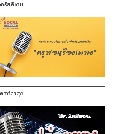
คอร์สพิเศษ
พสต์ล่าสุด